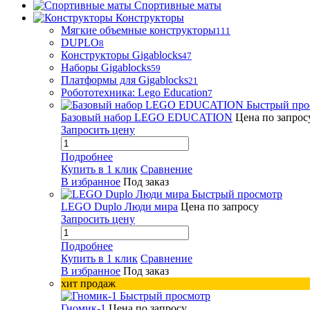
Спортивные маты
Конструкторы
Мягкие объемные конструкторы
111
DUPLO
8
Конструкторы Gigablocks
47
Наборы Gigablocks
59
Платформы для Gigablocks
21
Робототехника: Lego Education
7
Быстрый про
Базовый набор LEGO EDUCATION
Цена по запрос
Запросить цену
Подробнее
Купить в 1 клик
Сравнение
В избранное
Под заказ
Быстрый просмотр
LEGO Duplo Люди мира
Цена по запросу
Запросить цену
Подробнее
Купить в 1 клик
Сравнение
В избранное
Под заказ
хит продаж
Быстрый просмотр
Гномик-1
Цена по запросу