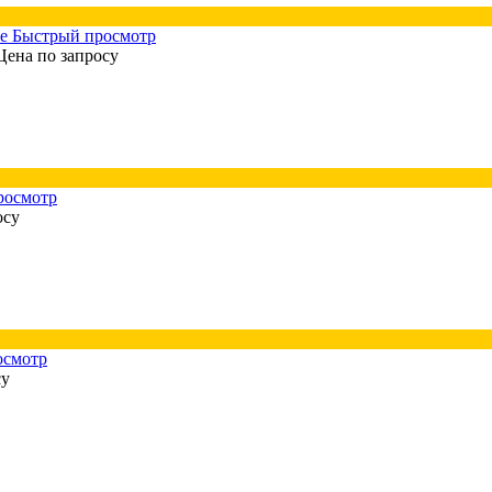
Быстрый просмотр
Цена по запросу
росмотр
осу
осмотр
су