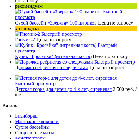
по запросу
рекомендуем
Быстрый
просмотр
Сухой бассейн «Зверята» 100 шариков
Цена по запросу
хит продаж
Быстрый просмотр
Гномик-2
Цена по запросу
Быстрый
просмотр
Кубик "Бросайка" (игральная кость)
Цена по запросу
Быстрый просмотр
Дорожка ребристая со следочками
Цена по запросу
Быстрый просмотр
Детская горка для детей до 4-х лет, сиреневая
2 500 руб.
/
шт
Каталог
Бизиборды
Массажные коврики
Сухие бассейны
Спортивные маты
Конструкторы