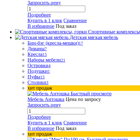
Запросить цену
Подробнее
Купить в 1 клик
Сравнение
В избранное
Под заказ
Спортивные комплексы
Детская мягкая мебель
Бин-бэг (кресла-мешки)
17
Диваны
7
Кресла
15
Наборы мебели
21
Островки
4
Подушки
1
Пуфы
15
Столики
3
хит продаж
Быстрый просмотр
Мебель Антошка
Цена по запросу
Запросить цену
Подробнее
Купить в 1 клик
Сравнение
В избранное
Под заказ
хит продаж
Быстрый просмотр