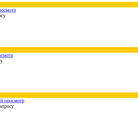
росмотр
осу
осмотр
су
й просмотр
апросу