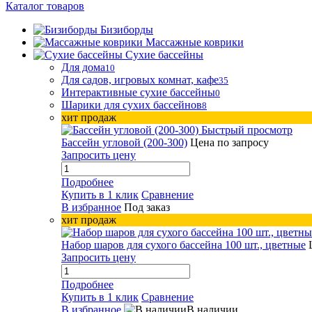
Каталог товаров
Бизиборды
Массажные коврики
Сухие бассейны
Для дома
10
Для садов, игровых комнат, кафе
35
Интерактивные сухие бассейны
0
Шарики для сухих бассейнов
8
хит продаж
Быстрый просмотр
Бассейн угловой (200-300)
Цена по запросу
Запросить цену
Подробнее
Купить в 1 клик
Сравнение
В избранное
Под заказ
хит продаж
Набор шаров для сухого бассейна 100 шт., цветные
Запросить цену
Подробнее
Купить в 1 клик
Сравнение
В избранное
В наличии