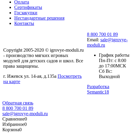
Оплата
Сертификаты
Госзакупки
Нестандартные решения
Контакты
8 800 700 01 89
Email:
sale@igrovye-
moduli.ru
Copyright 2005-2020 © igrovye-moduli.ru
График работы
- производство мягких игровых
Пн-Пт: с 8:00
модулей для детских садов и школ. Все
до 17:00МСК
права защищены.
Сб Вс:
г. Ижевск ул. 14-ая, д.135а
Посмотреть
Выходной
на карте
Разработка
Semantic18
Обратная связь
8 800 700 01 89
sale@igrovye-moduli.ru
Сравнение
0
Избранное
0
Корзина
0